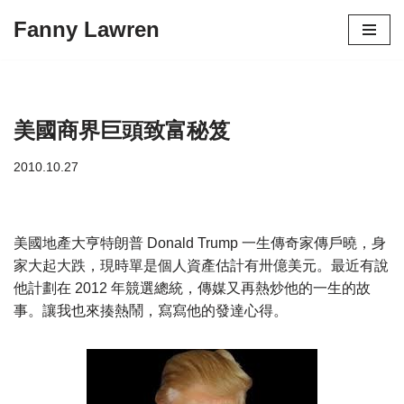
Fanny Lawren
Skip
to
content
美國商界巨頭致富秘笈
2010.10.27
美國地產大亨特朗普 Donald Trump 一生傳奇家傳戶曉，身
家大起大跌，現時單是個人資產估計有卅億美元。最近有說
他計劃在 2012 年競選總統，傳媒又再熱炒他的一生的故
事。讓我也來揍熱鬧，寫寫他的發達心得。