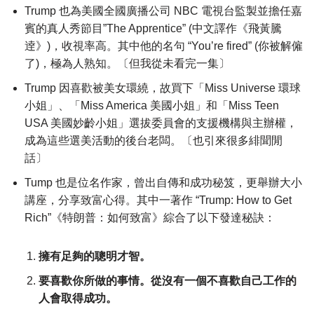
Trump 也為美國全國廣播公司 NBC 電視台監製並擔任嘉
賓的真人秀節目”The Apprentice” (中文譯作《飛黃騰
逹》)，收視率高。其中他的名句 “You’re fired” (你被解僱
了)，極為人熟知。〔但我從未看完一集〕
Trump 因喜歡被美女環繞，故買下「Miss Universe 環球
小姐」、「Miss America 美國小姐」和「Miss Teen
USA 美國妙齡小姐」選拔委員會的支援機構與主辦權，
成為這些選美活動的後台老闆。〔也引來很多緋聞閒
話〕
Tump 也是位名作家，曾出自傳和成功秘笈，更舉辦大小
講座，分享致富心得。其中一著作 “Trump: How to Get
Rich”《特朗普：如何致富》綜合了以下發達秘訣：
擁有足夠的聰明才智。
要喜歡你所做的事情。從沒有一個不喜歡自己工作的
人會取得成功。