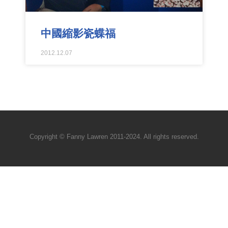
中國縮影瓷蝶福
2012.12.07
Copyright © Fanny Lawren 2011-2024. All rights reserved.