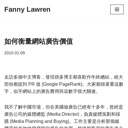
Fanny Lawren
Skip
to
content
如何衡量網站廣告價值
2010.01.09
走訪多個中文博客，發現很多博主都喜歡作年終總結，絕大
部份都提到 PR 值 (Google PageRank)。大家都很著重這數
字，似乎網站上的廣告費用與這數字很大關連。
我不了解中國市場，但在美國做廣告已經有十多年，曾經是
廣告公司的媒體總監 (Media Director)，負責媒體策劃和採
購 (Media Planning and Buying)。工作主要是分析那個媒