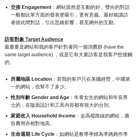
交接 Engagement
：網站當然是互動的好。雙向的對話
一般都比單方面的發表更吸引，更有意義。最好能讓訪
者彼此間對話，引出思維影響，甚至網外的互動。
訪客對象 Target Audience
最重要是網站和我的客戶針對著同一個消費群 (have the
same target audience) ，或是它有大量訪客是我客戶想接觸
的。
所屬地區 Location
：若我的客戶只在美國經營，中國第
一的網站，也幫不了多少。
性別年齡 Gender and Age
：年青女生的網站和年長男
士的，在版面設計和工具內容都有很大的分別。
家庭收入 Household Income
：走高檔路線的網站，廣
告費用亦相對地高。
生命週期 Life Cycle
：如網站是教導孕婦為準媽媽作準