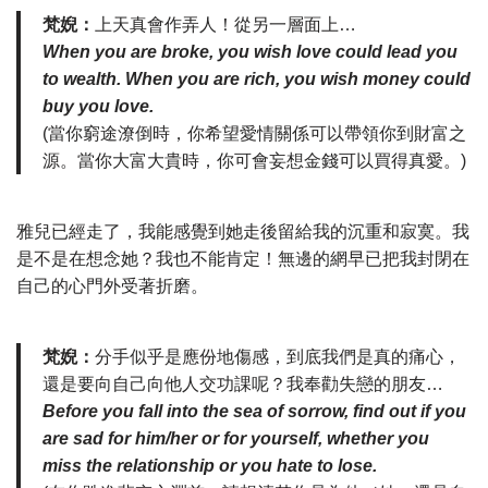
梵婗：
上天真會作弄人！從另一層面上…
When you are broke, you wish love could lead you
to wealth. When you are rich, you wish money could
buy you love.
(當你窮途潦倒時，你希望愛情關係可以帶領你到財富之
源。當你大富大貴時，你可會妄想金錢可以買得真愛。)
雅兒已經走了，我能感覺到她走後留給我的沉重和寂寞。我
是不是在想念她？我也不能肯定！無邊的網早已把我封閉在
自己的心門外受著折磨。
梵婗：
分手似乎是應份地傷感，到底我們是真的痛心，
還是要向自己向他人交功課呢？我奉勸失戀的朋友…
Before you fall into the sea of sorrow, find out if you
are sad for him/her or for yourself, whether you
miss the relationship or you hate to lose.