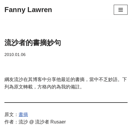
Fanny Lawren
Skip
to
content
流沙者的書摘妙句
2010.01.06
綱友流沙在其博客中分享他最近的書摘，當中不乏妙語。下
列為原文轉載，方格內的為我的備註。
原文：
書摘
作者：流沙 @ 流沙者 Rusaer