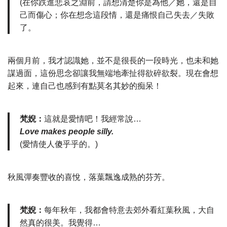
(在你跌進悲哀之淵前，請想清楚你是為他／她，還是自
己而傷心；你在想念這段情，還是痛恨自己失去／失敗
了。
兩個月前，我才認識她，並不是很長的一段時光，也未和她
謀過面，這份思念卻讓我無端地牽扯得欲碎欲裂。現在會想
起來，連自己也感到有點莫名其妙的痴呆！
梵婗：
這就是愛情吧！我經常說…
Love makes people silly.
(愛情使人傻乎乎的。)
秋風彈奏豐收的喜悅，落葉飄逸成熟的芬芳。
梵婗：
每年秋年，我都會特意去郊外看紅葉秋風，大自
然真的很美。我覺得…