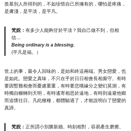
羨慕別人所得到的，不如珍惜自己所擁有的，哪怕是疼痛，
是膚淺，是平淡，是平凡。
梵婗：
有多少人能夠甘於平淡？我自己做不到，但相
信…
Being ordinary is a blessing.
(平凡是福。）
世上的事，最令人回味的，是始和終這兩端。男女戀愛，也
是如此。戀愛之真味，不只在乎於日日相會長相廝守。有時
要因暫難相會而憂慮重重，有時要悲嘆緣分之變幻莫測，有
時獨自輾轉到天明，有時遙寄相思於遠地，有時則遠避他鄉
而追懷往日。凡此種種，都體驗過了，才敢說明白了戀愛的
真諦。
梵婗：
正所謂小別勝新婚。時刻相對，容易產生磨擦。