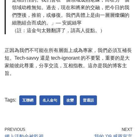
領域幼稚無知。過去，現在和將來的交融，把今日的我
們墮後，推前，或修復。我們具體上是由一層層燦爛的
細胞組合而成的。」— 安妮絲寧
（註：這金句太難翻譯了，請高人提點。）
正因為我們不可能在所有層面上成為專家，我們必須互補長
短。Tech-savvy 還是 tech-ignorant 的不要緊，重要的是大
家能彼此尊重，分享交流，互相指教。這亦是我的博客主
旨。
Tags:
互聯網
名人金句
改變
普通話
PREVIOUS
NEXT
網上活動全被監視
我的 '09 感恩宣言