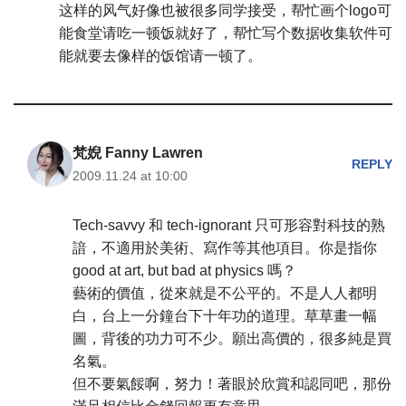
这样的风气好像也被很多同学接受，帮忙画个logo可
能食堂请吃一顿饭就好了，帮忙写个数据收集软件可
能就要去像样的饭馆请一顿了。
梵婗 Fanny Lawren
REPLY
2009.11.24 at 10:00
Tech-savvy 和 tech-ignorant 只可形容對科技的熟
諳，不適用於美術、寫作等其他項目。你是指你
good at art, but bad at physics 嗎？
藝術的價值，從來就是不公平的。不是人人都明
白，台上一分鐘台下十年功的道理。草草畫一幅
圖，背後的功力可不少。願出高價的，很多純是買
名氣。
但不要氣餒啊，努力！著眼於欣賞和認同吧，那份