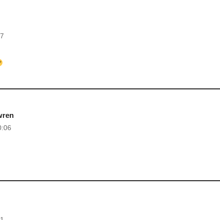
57
wren
0:06
01