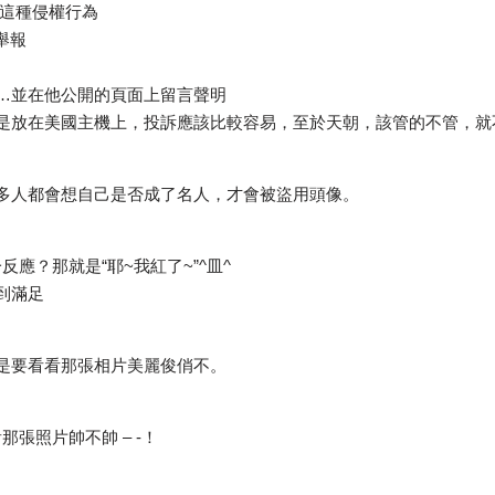
止這種侵權行為
舉報
的…並在他公開的頁面上留言聲明
果是放在美國主機上，投訴應該比較容易，至於天朝，該管的不管，就
多人都會想自己是否成了名人，才會被盜用頭像。
一反應？那就是“耶~我紅了~”^皿^
得到滿足
是要看看那張相片美麗俊俏不。
看那張照片帥不帥 – -！