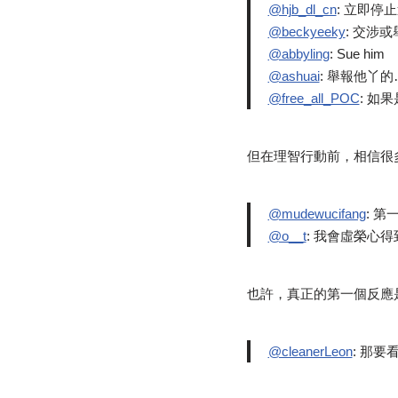
@hjb_dl_cn
: 立即停
@beckyeeky
: 交涉或
@abbyling
: Sue him
@ashuai
: 舉報他丫
@free_all_POC
: 如
但在理智行動前，相信很
@mudewucifang
: 第
@o__t
: 我會虛榮心
也許，真正的第一個反應
@cleanerLeon
: 那要