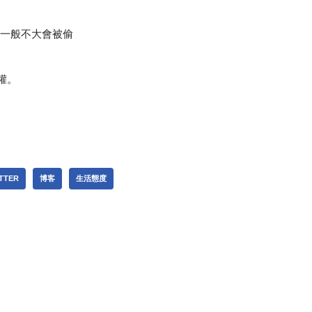
片一般不大會被偷
權。
TTER
博客
生活態度