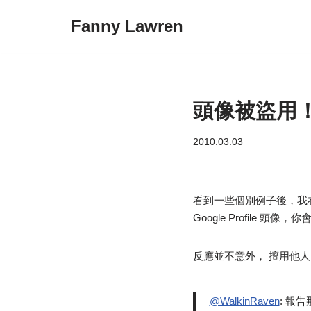
Fanny Lawren
Skip
to
content
頭像被盜用
2010.03.03
看到一些個別例子後，我在 Twi
Google Profile 頭像，
反應並不意外， 擅用他
@WalkinRaven
: 報