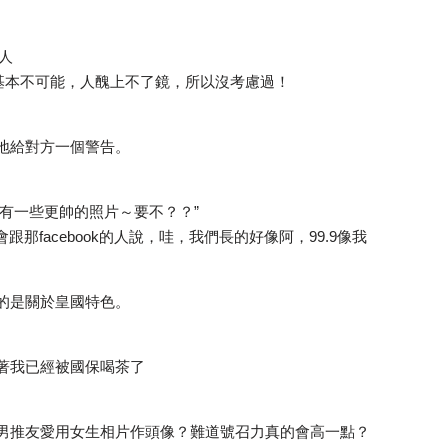
名人
事基本不可能，人醜上不了鏡，所以沒考慮過！
地給對方一個警告。
“我有一些更帥的照片～要不？？”
那facebook的人說，哇，我們長的好像阿，99.9像我
的是關於皇國特色。
味著我已經被國保喝茶了
男推友愛用女生相片作頭像？難道號召力真的會高一點？