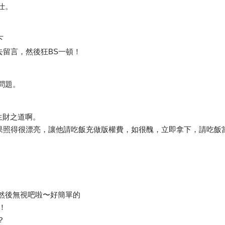
仕。
下
進去留言，然後狂BS一頓！
問題。
生財之道啊。
如果照得很漂亮，讓他請吃飯充做版權費，如很醜，立即拿下，請吃飯
…然後無視吧啦〜好簡單的
謂！
？