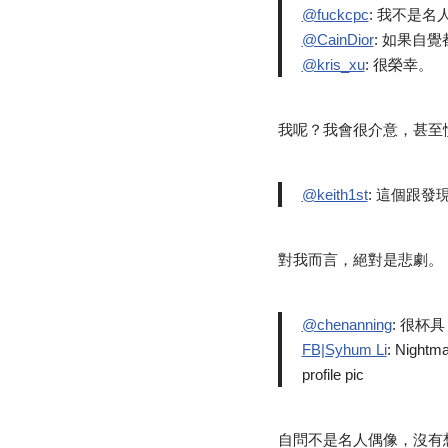
@fuckcpc
: 我不是
@CainDior
: 如果自
@kris_xu
: 很榮幸。
我呢？我會很介意，甚至
@keith1st
: 這個跟發
對我而言，絕對是悲劇。
@chenanning
: 很杯具
FB|Syhum Li
: Nightma
profile pic
自問不是名人偶像，沒有