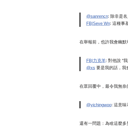
@sanrencn
: 除非是
FB|Seve Wn
: 這種
在舉報前，也許我會幽默
FB|力克羊
: 對他說 
@xs
要是我的話，我會跟
在眾回覆中，最令我無奈
@yichingwoo
: 這意
還有一問題：為啥這麼多