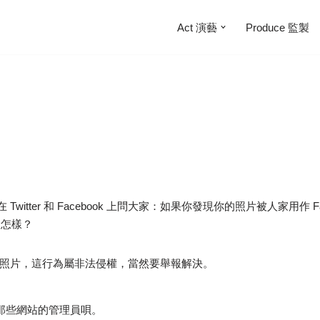
Act 演藝
Produce 監製
！
tter 和 Facebook 上問大家：如果你發現你的照片被人家用作 Faceboo
你會怎樣？
人照片，這行為屬非法侵權，當然要舉報解決。
告那些網站的管理員唄。