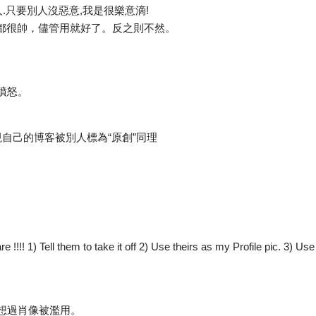
名人.只要別人沒惡意,我是很樂意滴!
覺都很帥，儘管用就好了。反之則不然。
憤怒。
現自己的博客被別人標為“原創”同理
re !!!! 1) Tell them to take it off 2) Use theirs as my Profile pic. 3) 
想過肖像被濫用。