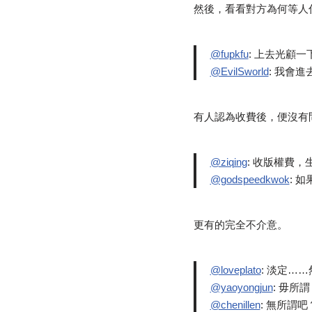
然後，看看對方為何等人
@fupkfu
: 上去光顧一
@EvilSworld
: 我會
有人認為收費後，便沒有
@ziqing
: 收版權費，
@godspeedkwok
: 
更有的完全不介意。
@loveplato
: 淡定…
@yaoyongjun
: 毋所
@chenillen
: 無所謂吧