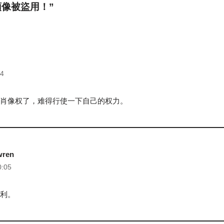
 “頭像被盜用！”
54
肖像权了，难得行使一下自己的权力。
wren
0:05
利。