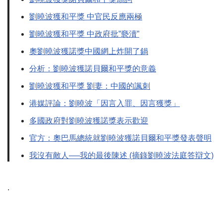
劉曉波獲和平獎 中官民反應兩極
劉曉波獲和平獎 中政府批”褻瀆”
奧劉曉波獲諾獎中國網上炸開了鍋
分析：劉曉波獲諾貝爾和平獎的意義
劉曉波獲和平獎 劉妻：中國的諷刺
港媒評論：劉曉波「因言入罪、因言獲獎」
多國政府對劉曉波獲諾獎表示歡迎
官方：奧巴馬總統就劉曉波獲諾貝爾和平獎發表聲明
我沒有敵人──我的最後陳述 (摘錄劉曉波法庭答辯文)
.