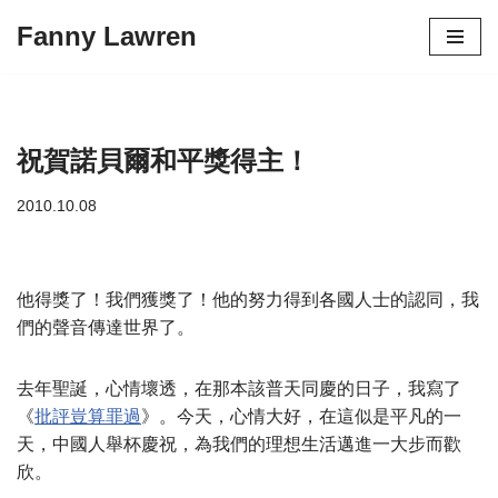
Fanny Lawren
Skip
to
content
祝賀諾貝爾和平獎得主！
2010.10.08
他得獎了！我們獲獎了！他的努力得到各國人士的認同，我
們的聲音傳達世界了。
去年聖誕，心情壞透，在那本該普天同慶的日子，我寫了
《
批評豈算罪過
》。今天，心情大好，在這似是平凡的一
天，中國人舉杯慶祝，為我們的理想生活邁進一大步而歡
欣。