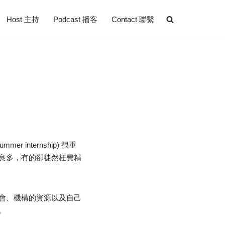
Host 主持
Podcast 播客
Contact 聯繫
nternship) 很重
良多，有的卻徒然枉費精
會、機構的資源以及自己
。