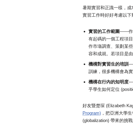
暑期實習和正識一樣，成
實習工作時好好考慮以下
實習的工作範圍
——作
有起碼的一個工程項目
作市塲調查、策劃某些
容和成就。若項目是由
機構對實習生的培訓
—
訓練，很多機構會為實生
機構在行內的知明度
—
乎學生如何定位 (position
好友暨楚琛 (Elizabeth
Program)
，把亞洲大學生
(globalization) 帶來