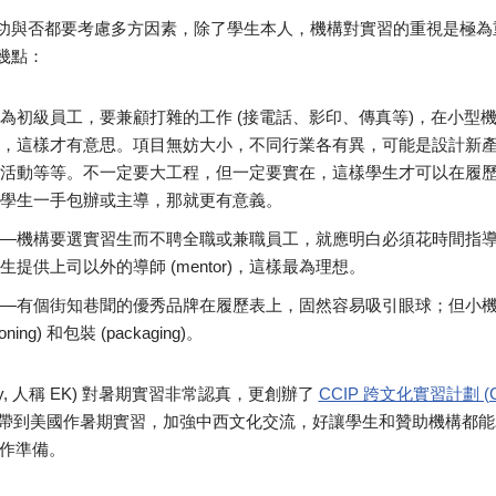
功與否都要考慮多方因素，除了學生本人，機構對實習的重視是極為
幾點：
為初級員工，要兼顧打雜的工作 (接電話、影印、傳真等)，在小型
，這樣才有意思。項目無妨大小，不同行業各有異，可能是設計新
活動等等。不一定要大工程，但一定要實在，這樣學生才可以在履
學生一手包辦或主導，那就更有意義。
—機構要選實習生而不聘全職或兼職員工，就應明白必須花時間指
提供上司以外的導師 (mentor)，這樣最為理想。
—有個街知巷聞的優秀品牌在履歷表上，固然容易吸引眼球；但小
ing) 和包裝 (packaging)。
 Kay, 人稱 EK) 對暑期實習非常認真，更創辦了
CCIP 跨文化實習計劃 (Cross
帶到美國作暑期實習，加強中西文化交流，好讓學生和贊助機構都能
的挑戰作準備。