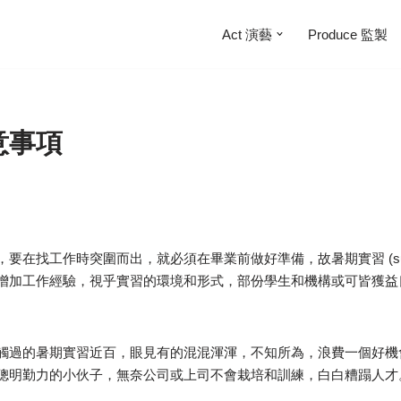
Act 演藝
Produce 監製
意事項
在找工作時突圍而出，就必須在畢業前做好準備，故暑期實習 (summer i
增加工作經驗，視乎實習的環境和形式，部份學生和機構或可皆獲益
觸過的暑期實習近百，眼見有的混混渾渾，不知所為，浪費一個好機
聰明勤力的小伙子，無奈公司或上司不會栽培和訓練，白白糟蹋人才