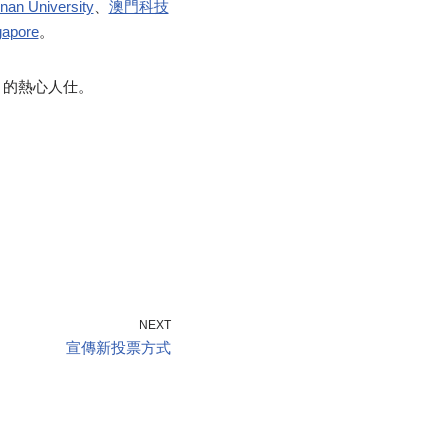
n University
、
澳門科技
apore
。
K 的熱心人仕。
NEXT
宣傳新投票方式