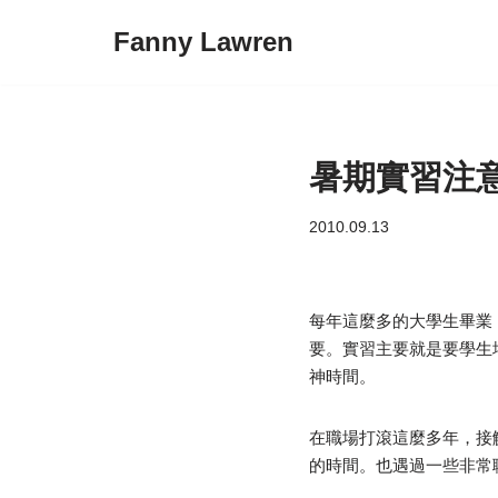
Fanny Lawren
Skip
to
content
暑期實習注
2010.09.13
每年這麼多的大學生畢業，要
要。實習主要就是要學生
神時間。
在職場打滾這麼多年，接
的時間。也遇過一些非常