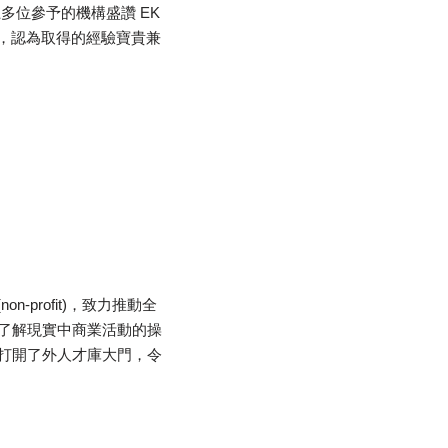
n)，台上多位參予的機構盛讚 EK
意，認為取得的經驗寶貴兼
profit)，致力推動全
了解現實中商業活動的操
打開了外人才庫大門，令