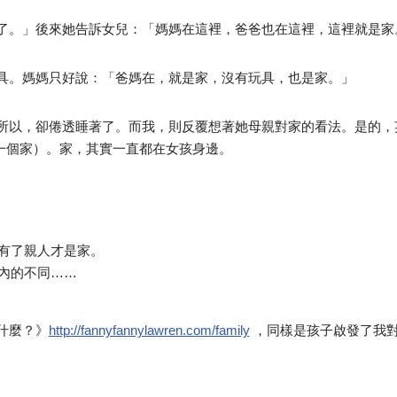
了。」後來她告訴女兒：「媽媽在這裡，爸爸也在這裡，這裡就是家
具。媽媽只好說：「爸媽在，就是家，沒有玩具，也是家。」
，卻倦透睡著了。而我，則反覆想著她母親對家的看法。是的，英語有云 “A 
於一個家）。家，其實一直都在女孩身邊。
有了親人才是家。
內的不同……
什麼？》
http://fannyfannylawren.com/family
，同樣是孩子啟發了我