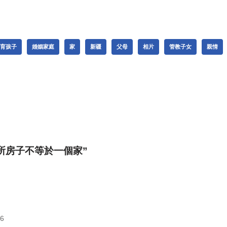
育孩子
婚姻家庭
家
新疆
父母
相片
管教子女
親情
n “一所房子不等於一個家”
36