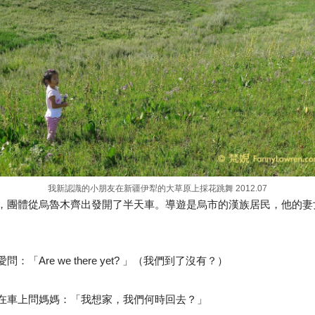
我新認識的小朋友在新疆伊犁的大草原上採花跳舞 2012.07
，團體從烏魯木齊出發開了半天車。導遊是烏市的漢族居民，他的妻
「Are we there yet? 」（我們到了沒有？）
在車上問媽媽
：「我想家，我們何時回去？」