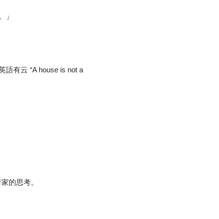
。」
house is not a
對家的思考。