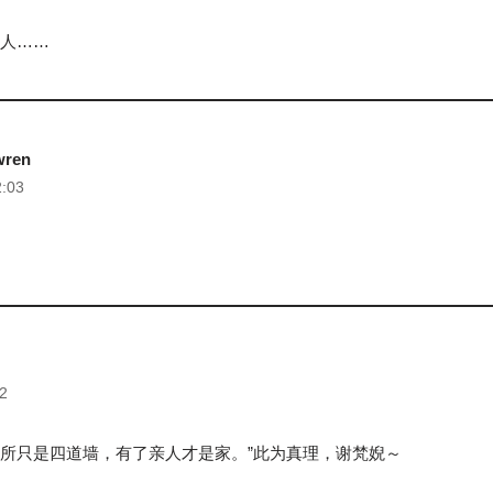
人……
wren
2:03
2
“住所只是四道墙，有了亲人才是家。”此为真理，谢梵婗～