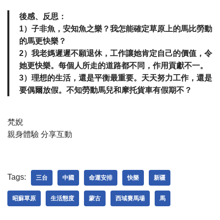
後感、反思：
1）子非魚，安知魚之樂？我怎能確定草原上的馬比勞動
的馬更快樂？
2）我老媽遲遲不願退休，工作讓她肯定自己的價值，令
她更快樂。每個人所走的道路都不同，作用貢獻不一。
3）理想的生活，還是平衡最重要。天天努力工作，還是
要偶爾放假。不知勞動馬兒和摩托貨車有假期不？
梵婗
親身體驗 分享互動
Tags:
三台
中國
命運安排
快樂
新疆
昭蘇草原
生活態度
蒙古
西域賽馬場
馬