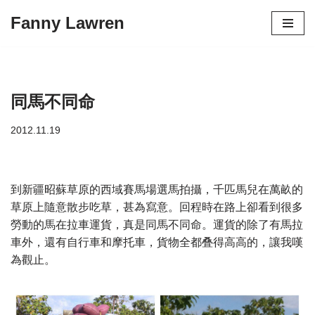
Fanny Lawren
Skip
to
content
同馬不同命
2012.11.19
到新疆昭蘇草原的西域賽馬場選馬拍攝，千匹馬兒在萬畝的
草原上隨意散步吃草，甚為寫意。回程時在路上卻看到很多
勞動的馬在拉車運貨，真是同馬不同命。運貨的除了有馬拉
車外，還有自行車和摩托車，貨物全都叠得高高的，讓我嘆
為觀止。