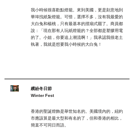
我小時候很喜歡點燈籠。來到美國，更是刻意地到
華埠找紙紮燈籠。可惜，選擇不多，沒有我最愛的
大白兔和楊桃，只有最基本的摺扇式罷了。商員都
說：「現在那有人玩紙燈籠的？全部都是塑膠用電
的了。小姐，你要追上潮流啊！」我承認我很老土
執著，我就是想要我小時候的大白兔！
.
.
繽紛冬日節
Winter Fest
香港的聖誕燈飾是舉世知名的。美國境內的，紐約
市應該算是最大型和有名的了，但和香港的相比，
簡直不可同日而語。