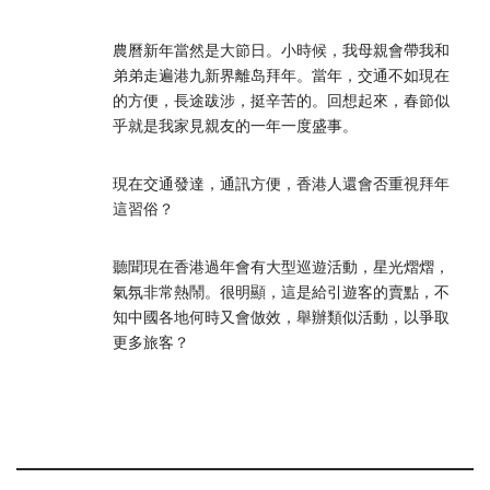
農曆新年當然是大節日。小時候，我母親會帶我和
弟弟走遍港九新界離岛拜年。當年，交通不如現在
的方便，長途跋涉，挺辛苦的。回想起來，春節似
乎就是我家見親友的一年一度盛事。
現在交通發達，通訊方便，香港人還會否重視拜年
這習俗？
聽聞現在香港過年會有大型巡遊活動，星光熠熠，
氣氛非常熱鬧。很明顯，這是給引遊客的賣點，不
知中國各地何時又會倣效，舉辦類似活動，以爭取
更多旅客？
.