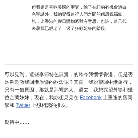
但我還是喜歡美國的聖誕，除了在紐約有機會過白
色聖誕外，我總覺得這裡人們之間的感恩祝福氣
氛，比香港的假日購物派對有意思。也許，這只代
表著我已經老了，過了狂歡乾杯的階段。
.
.
可以見到，這些季節特色展覽，的確令我愐懷香港。但是否
足夠刺激我回港旅遊的欲念呢？其實，我盼望回中港旅行，
只有一個原因，那就是那裡的人。過去，我想探望外婆和幾
位金蘭姊妹；現在，我亦想見見在
Facebook
上重逢的舊同
學和
Twitter
上想相認的推友。
期待中……