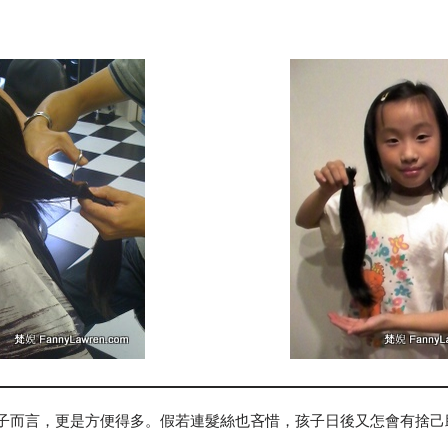
子而言，更是方便得多。假若連髮絲也吝惜，孩子日後又怎會有捨己