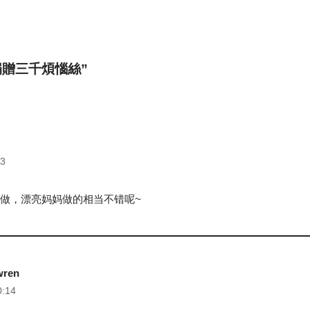
n “捐贈三千煩惱絲”
33
做，漂亮妈妈做的相当不错呢~
wren
0:14