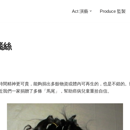
Act 演藝
Produce 監製
惱絲
時間精神更可貴，能夠捐出多餘物資或體內可再生的，也是不錯的。
近我們一家捐贈了多條「馬尾」，幫助癌病兒童重拾自信。