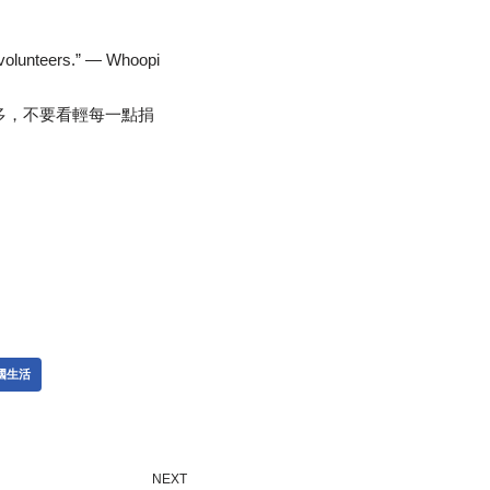
e volunteers.” — Whoopi
多，不要看輕每一點捐
國生活
NEXT