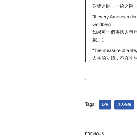
對錯之間，一線之隔
“If every American don
Goldberg
如果每一個美國人每
獻。）
“The measure of a life,
人生的功績，不在乎
.
Tags:
LYH
名人金句
PREVIOUS