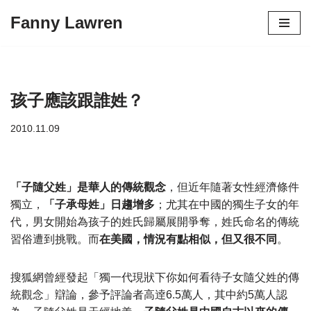
Fanny Lawren
Skip
to
content
孩子應該跟誰姓？
2010.11.09
「子隨父姓」是華人的傳統觀念
，但近年隨著女性經濟條件
獨立，
「子承母姓」日趨增多
；尤其在中國的獨生子女的年
代，男女開始為孩子的姓氏歸屬展開爭奪，姓氏命名的傳統
習俗遭到挑戰。而
在美國，情況有點相似，但又很不同
。
搜狐網曾經發起「獨一代現狀下你如何看待子女隨父姓的傳
統觀念」辯論，參予評論者高逹6.5萬人，其中約5萬人認