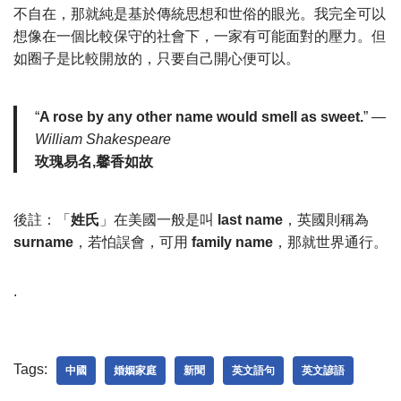
不自在，那就純是基於傳統思想和世俗的眼光。我完全可以
想像在一個比較保守的社會下，一家有可能面對的壓力。但
如圈子是比較開放的，只要自己開心便可以。
“
A rose by any other name would smell as sweet.
” —
William Shakespeare
玫瑰易名,馨香如故
後註：「
姓氏
」在美國一般是叫
last name
，英國則稱為
surname
，若怕誤會，可用
family name
，那就世界通行。
.
Tags:
中國
婚姻家庭
新聞
英文語句
英文諺語