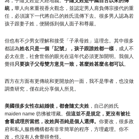
為，子隨父姓是天經地義。
子隨父姓是中國自古以來的傳
統，
華人向來重視香火觀念，並認定男人肩負傳宗接代的重
任，必須讓下一代將自己的姓氏流傳下去。很多男人認為若
孩子跟妻子姓，便關係到個人面子和尊嚴。
但也有不少男女理解和接受「子承母姓」這理念。其中很多
都認為
姓名只是一個「記號」，孩子跟誰姓都一樣
，成人不
必太在意，社會世俗的眼光在這年代必須更加開明。我個人
覺得
只要孩子父母雙方意見一致，甚麼姓甚麼名都可以
。
西方在方面有更傳統和更開放的一面，我不是學者，也沒做
調查研究，僅在此分享個人所見。
美國很多女性在結婚後，都會隨丈夫姓
，自己的姓氏
maiden name 彷彿被埋藏。
但這並不是規定，更沒有被社
會看成理所當然，改姓與否純是個人選擇。
你要改，很多政
府和私人服務機構都有非常簡單的程序，方理處理。你不
改，也沒有人會覺得奇怪。