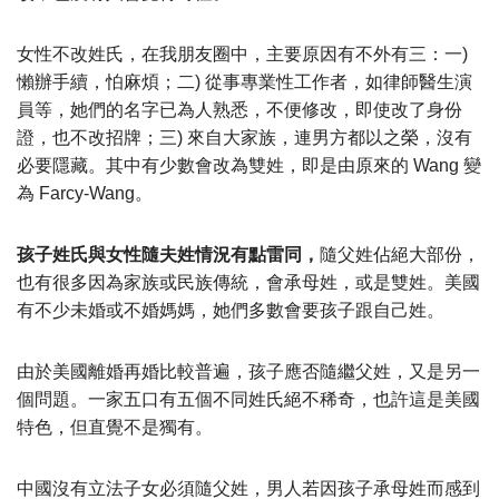
女性不改姓氏，在我朋友圈中，主要原因有不外有三：一)
懶辦手續，怕麻煩；二) 從事專業性工作者，如律師醫生演
員等，她們的名字已為人熟悉，不便修改，即使改了身份
證，也不改招牌；三) 來自大家族，連男方都以之榮，沒有
必要隱藏。其中有少數會改為雙姓，即是由原來的 Wang 變
為 Farcy-Wang。
孩子姓氏與女性隨夫姓情況有點雷同，
隨父姓佔絕大部份，
也有很多因為家族或民族傳統，會承母姓，或是雙姓。美國
有不少未婚或不婚媽媽，她們多數會要孩子跟自己姓。
由於美國離婚再婚比較普遍，孩子應否隨繼父姓，又是另一
個問題。一家五口有五個不同姓氏絕不稀奇，也許這是美國
特色，但直覺不是獨有。
中國沒有立法子女必須隨父姓，男人若因孩子承母姓而感到