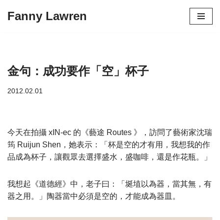
Fanny Lawren
Skip
to
content
金句：成功要作「空」杯子
2012.02.01
今天在拍攝 xIN-ec 的《藝途 Routes 》，訪問了藝術家沈瑞
筠 Ruijun Shen，她表示：「杯是空的才有用，我想我的作
品成為杯子，讓觀眾去選擇盛水，盛咖啡，還是作花瓶。」
我想起《道德經》中，老子曰：「埏埴以為器，當其無，有
器之用。」陶器當中必須是空的，才能成為器皿。