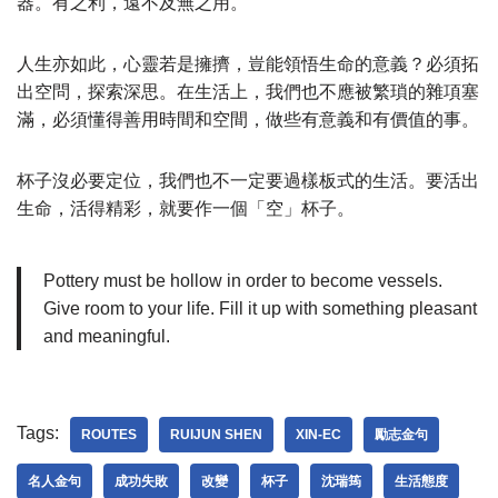
器。有之利，遠不及無之用。
人生亦如此，心靈若是擁擠，豈能領悟生命的意義？必須拓
出空問，探索深思。在生活上，我們也不應被繁瑣的雜項塞
滿，必須懂得善用時間和空間，做些有意義和有價值的事。
杯子沒必要定位，我們也不一定要過樣板式的生活。要活出
生命，活得精彩，就要作一個「空」杯子。
Pottery must be hollow in order to become vessels.
Give room to your life. Fill it up with something pleasant
and meaningful.
Tags:
ROUTES
RUIJUN SHEN
XIN-EC
勵志金句
名人金句
成功失敗
改變
杯子
沈瑞筠
生活態度