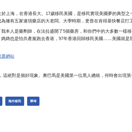
生於上海，在香港長大。17歲移民美國，是移民實現美國夢的典型之
成為擁有五家連瑣藥店的大老闆。大學時期，更曾在肯得基快餐店打
「我本人是藥劑師，在法拉盛開了5個藥房，和你們中的大多數一樣
，媽媽也是怕共產黨跑去香港，97年香港回歸移民美國……美國就是
競選網站
，這絕對是個好現象。奧巴馬是美國第一位黑人總統，何時會出現第
海外移民
華埠