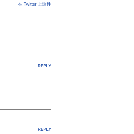
在 Twitter 上論性
REPLY
REPLY