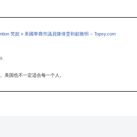
t mention 梵婗 » 美國華裔市議員陳倩雯和顧雅明 -- Topsy.com
09
。美国也不一定适合每一个人。