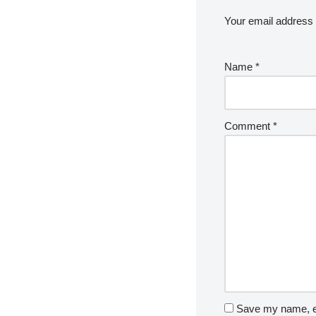
Your email address w
Name
*
Comment
*
Save my name, em