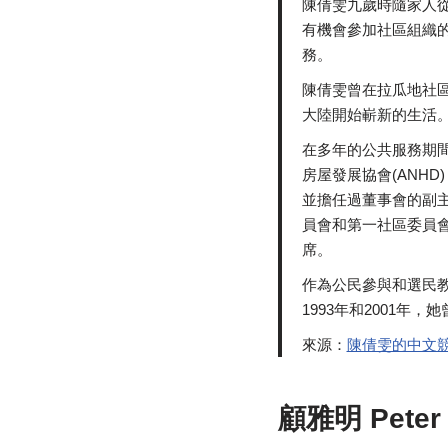
陳倩雯九歲時隨家人
有機會參加社區組織
務。
陳倩雯曾在拉瓜地社
大陸開始嶄新的生活
在多年的公共服務期
房屋發展協會(ANHD)
並擔任過董事會的副主
員會和第一社區委員會
席。
作為公民參與和選民教
1993年和2001
來源：
陳倩雯的中文
顧雅明 Peter