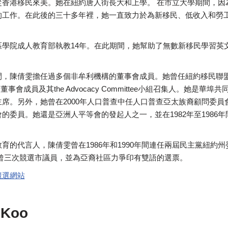
從香港移民來美。她在紐約唐人街長大和上學。 在市立大學期間，因
的工作。在此後的三十多年裡，她一直致力於為新移民、低收入和勞
區學院成人教育部執教14年。在此期間，她幫助了無數新移民學習英
。
間，陳倩雯擔任過多個非牟利機構的董事會成員。她曾任紐約移民聯
 董事會成員及其the Advocacy Committee小組召集人。她是
席。另外，她曾在2000年人口普查中任人口普查亞太族裔顧問委員
的委員。她還是亞洲人平等會的發起人之一，並在1982年至1986
育的代言人，陳倩雯曾在1986年和1990年間連任兩屆民主黨紐約州委
年，她曾三次競選市議員，並為亞裔社區力爭印有雙語的選票。
競選網站
 Koo