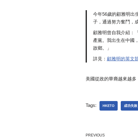
今年56歲的顧雅明出
子，通過努力奮鬥，
顧雅明曾自我介紹：
產黨。我出生在中國
故鄉。」
詳見：
顧雅明的英文
美國從政的華裔越來越多
Tags:
HKETO
成功失敗
PREVIOUS