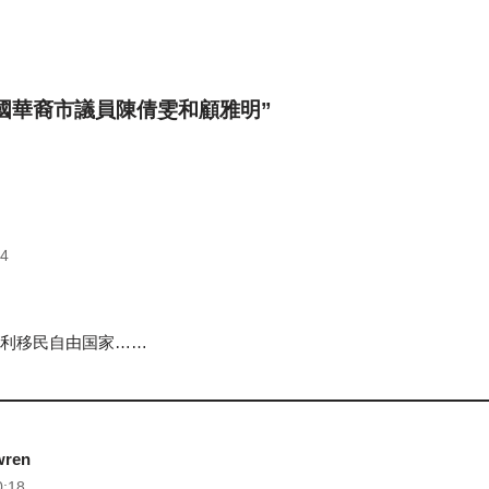
n “美國華裔市議員陳倩雯和顧雅明”
14
利移民自由国家……
wren
0:18