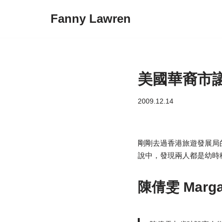
Fanny Lawren
Skip
to
content
美國華裔市
2009.12.14
剛剛去過香港旅遊發展局的聖誕
說中，發現兩人都是幼時
陳倩雯 Margar