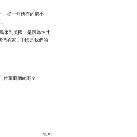
一。從一無所有的窮小
工。
移民來到美國，是因為怕共
我們的家，中國是我們的
一位華裔總統呢？
NEXT