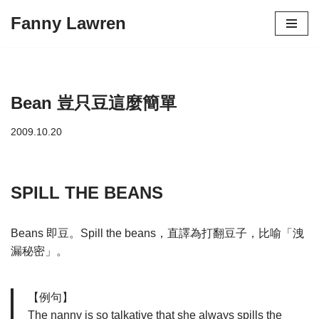
Fanny Lawren
Skip
to
content
Bean 豈只豆這麼簡單
2009.10.20
SPILL THE BEANS
Beans 即豆。Spill the beans，直譯為打翻豆子，比喻「洩
漏秘密」。
【例句】
The nanny is so talkative that she always spills the