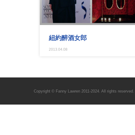
紐約醉酒女郎
2013.04.08
Copyright © Fanny Lawren 2011-2024. All rights reserved.