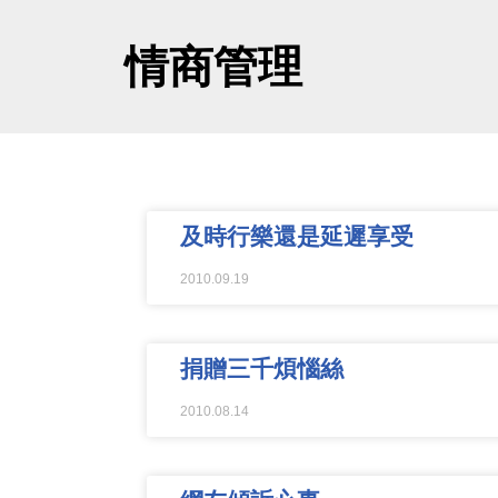
情商管理
及時行樂還是延遲享受
2010.09.19
捐贈三千煩惱絲
2010.08.14