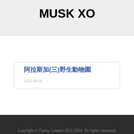
MUSK XO
阿拉斯加(三)野生動物園
2011.09.08
Copyright © Fanny Lawren 2011-2024. All rights reserved.